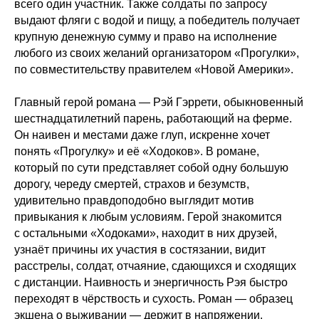
всего один участник. Также солдаты по запросу
выдают фляги с водой и пищу, а победитель получает
крупную денежную сумму и право на исполнение
любого из своих желаний организатором «Прогулки»,
по совместительству правителем «Новой Америки».
Главный герой романа — Рэй Гэррети, обыкновенный
шестнадцатилетний парень, работающий на ферме.
Он наивен и местами даже глуп, искренне хочет
понять «Прогулку» и её «Ходоков». В романе,
который по сути представляет собой одну большую
дорогу, череду смертей, страхов и безумств,
удивительно правдоподобно выглядит мотив
привыкания к любым условиям. Герой знакомится
с остальными «Ходоками», находит в них друзей,
узнаёт причины их участия в состязании, видит
расстрелы, солдат, отчаяние, сдающихся и сходящих
с дистанции. Наивность и энергичность Рэя быстро
переходят в чёрствость и сухость. Роман — образец
экшена о выживании — держит в напряжении.