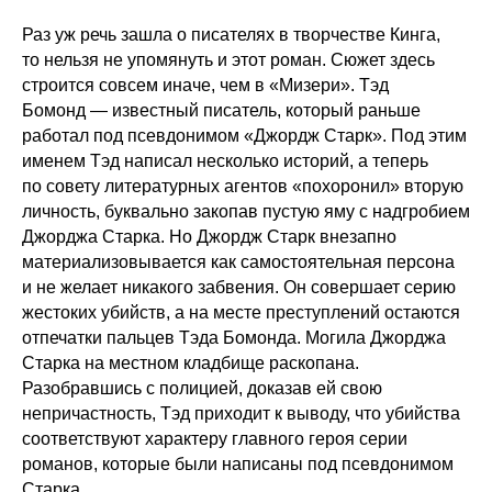
Раз уж речь зашла о писателях в творчестве Кинга,
то нельзя не упомянуть и этот роман. Сюжет здесь
строится совсем иначе, чем в «Мизери». Тэд
Бомонд — известный писатель, который раньше
работал под псевдонимом «Джордж Старк». Под этим
именем Тэд написал несколько историй, а теперь
по совету литературных агентов «похоронил» вторую
личность, буквально закопав пустую яму с надгробием
Джорджа Старка. Но Джордж Старк внезапно
материализовывается как самостоятельная персона
и не желает никакого забвения. Он совершает серию
жестоких убийств, а на месте преступлений остаются
отпечатки пальцев Тэда Бомонда. Могила Джорджа
Старка на местном кладбище раскопана.
Разобравшись с полицией, доказав ей свою
непричастность, Тэд приходит к выводу, что убийства
соответствуют характеру главного героя серии
романов, которые были написаны под псевдонимом
Старка.