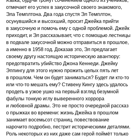
языка, будучи тронут сочинением одного из учеников,
отмечает его успех в закусочной своего знакомого,
Эла Темплтона. Два года спустя Эл Темплтон,
осунувшийся и высохший, просит Джейка прийти
в закусочную и помочь ему с одной проблемой. Джейк
приходит, и Эл рассказывает, что с помощью лестницы
в подвале закусочной можно отправиться в прошлое,
а именно в 1958 год. Доказав это, Эл предлагает
своему другу настоящую историческую авантюру:
предотвратить убийство Джона Кеннеди. Джейку
Эппингу для этого нужно прожить целых пять лет
в прошлом. Чем он будет заниматься? Будет ли кто-то
или что-то мешать ему? Стивену Кингу здесь удалось
продеть в узкое ушко на первый взгляд безумной
фабулы тонкую иглу выверенного хоррора
и любовной драмы. Это не просто очередной рассказ
о прыжках во времени: жизнь Джейка в прошлом
занимает восемьсот страниц, повествование
нарочито подробно, пестрит историческими деталями.
Роль некоторых из них даже сам герой поймёт только