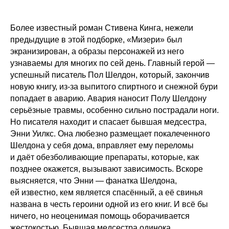
Более известный роман Стивена Кинга, нежели
предыдущие в этой подборке, «Мизери» был
экранизирован, а образы персонажей из него
узнаваемы для многих по сей день. Главный герой —
успешный писатель Пол Шелдон, который, закончив
новую книгу, из-за выпитого спиртного и снежной бури
попадает в аварию. Авария наносит Полу Шелдону
серьёзные травмы, особенно сильно пострадали ноги.
Но писателя находит и спасает бывшая медсестра,
Энни Уилкс. Она любезно размещает покалеченного
Шелдона у себя дома, вправляет ему переломы
и даёт обезболивающие препараты, которые, как
позднее окажется, вызывают зависимость. Вскоре
выясняется, что Энни — фанатка Шелдона,
ей известно, кем является спасённый, а её свинья
названа в честь героини одной из его книг. И всё бы
ничего, но неоценимая помощь оборачивается
жестокостью. Бывшая медсестра одинока