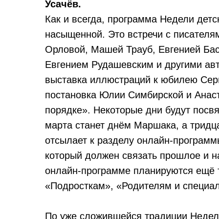
Усачёв.
Как и всегда, программа Недели детс
насыщенной. Это встречи с писателя
Орловой, Машей Трауб, Евгенией Бас
Евгением Рудашевским и другими авто
выставка иллюстраций к юбилею Серг
постановка Юлии Симбирской и Анаст
порядке». Некоторые дни будут посв
марта станет днём Маршака, а трид
отсылает к разделу онлайн-програм
который должен связать прошлое и н
онлайн-программе планируются ещё т
«Подросткам», «Родителям и специа
По уже сложившейся традиции Неделю