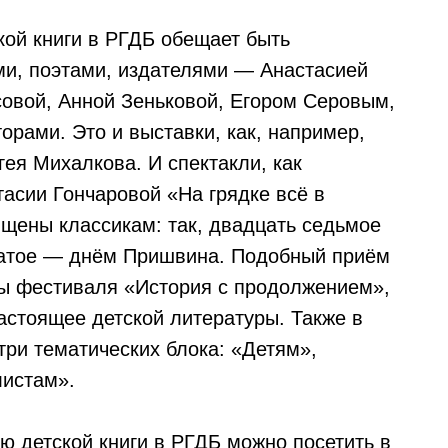
кой книги в РГДБ обещает быть
ми, поэтами, издателями — Анастасией
овой, Анной Зеньковой, Егором Серовым,
рами. Это и выставки, как, например,
ея Михалкова. И спектакли, как
асии Гончаровой «На грядке всё в
ящены классикам: так, двадцать седьмое
цатое — днём Пришвина. Подобный приём
мы фестиваля «История с продолжением»,
астоящее детской литературы. Также в
ри тематических блока: «Детям»,
листам».
 детской книги в РГДБ можно посетить в