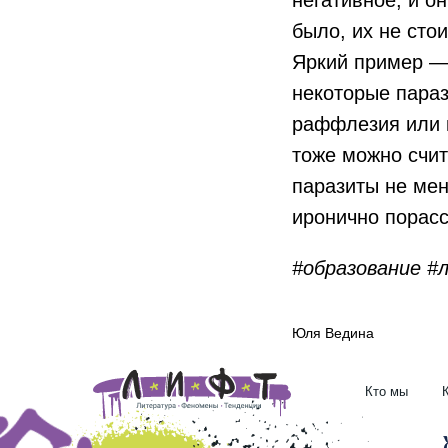
было, их не сто
Яркий пример — 
некоторые пара
раффлезия или 
тоже можно счит
паразиты не мен
иронично порасс
#образование #
Юля Ведина
Кто мы