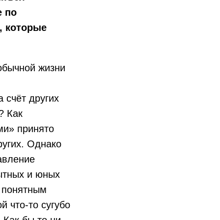
е по
, которые
обычной жизни
 счёт других
? Как
ми» принято
ругих. Однако
авление
ытных и юных
, понятным
й что-то сугубо
 Как бы то ни