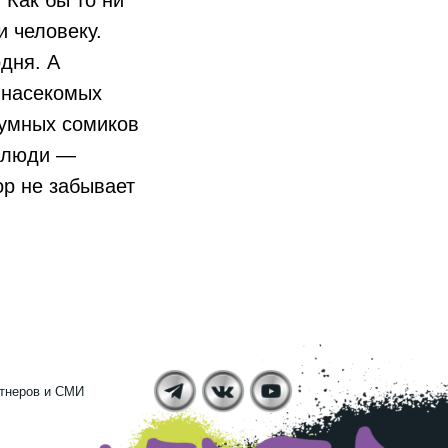
и человеку.
дня. А
 насекомых
иумных сомиков
и люди —
ор не забывает
тнеров и СМИ