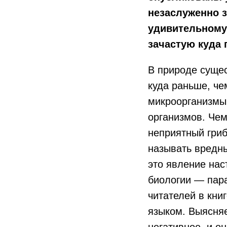
незаслуженно з
удивительному 
зачастую куда 
В природе сущес
куда раньше, че
микроорганизмы,
организмов. Чем
неприятный гри
называть вредны
это явление нас
биологии — пар
читателей в кни
языком. Выясняе
негативное, и о