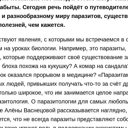
абыты. Сегодня речь пойдёт о путеводител
и разнообразному миру паразитов, существ
полезней, чем кажется.
твуют явления, с которыми мы встречаемся в 
м на уроках биологии. Например, это паразиты,
 которые поддерживают своё существование за
 блоха похожа на кукушку? А комар на сандала
бок оказался прорывом в медицине? «Паразита
х людей, привыкших получать что-то за счёт д
только широкое, что им занимается целое напр
азитология. О паразитологии для самых любоп
ге Алёны Васнецовой рассказывается наглядно
тся, что не всегда паразиты представляют собо
ни тоже играют роль в поддержании экосистемы.