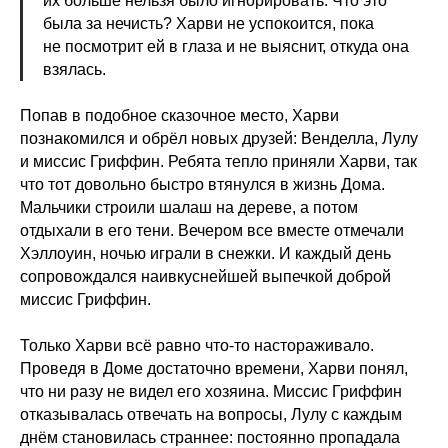
их больше нельзя было игнорировать. Что это
была за нечисть? Харви не успокоится, пока
не посмотрит ей в глаза и не выяснит, откуда она
взялась.
Попав в подобное сказочное место, Харви
познакомился и обрёл новых друзей: Венделла, Лулу
и миссис Гриффин. Ребята тепло приняли Харви, так
что тот довольно быстро втянулся в жизнь Дома.
Мальчики строили шалаш на дереве, а потом
отдыхали в его тени. Вечером все вместе отмечали
Хэллоуин, ночью играли в снежки. И каждый день
сопровождался наивкуснейшей выпечкой доброй
миссис Гриффин.
Только Харви всё равно что-то настораживало.
Проведя в Доме достаточно времени, Харви понял,
что ни разу не видел его хозяина. Миссис Гриффин
отказывалась отвечать на вопросы, Лулу с каждым
днём становилась страннее: постоянно пропадала